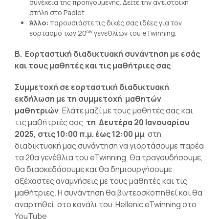
συνέχεια της προηγούμενης. Δείτε την αντίστοιχη
στήλη στο Padlet
Άλλο:
παρουσιάστε τις δικές σας ιδέες για τον
ων
εορτασμό των 20
γενεθλίων του eTwinning.
Β. Εορταστική διαδικτυακή συνάντηση με εσάς
και τους μαθητές και τις μαθήτριες σας
Συμμετοχή σε εορταστική διαδικτυακή
εκδήλωση με τη συμμετοχή μαθητών
μαθητριών
. Ελάτε μαζί με τους μαθητές σας και
τις μαθήτριές σας
τη Δευτέρα 20
Ιανουαρίου
2025, στις 10:00 π.μ. έως 12:00 μμ
, στη
διαδικτυακή μας συνάντηση να γιορτάσουμε παρέα
τα 20α γενέθλια του eTwinning. Θα τραγουδήσουμε,
θα διασκεδάσουμε και θα δημιουργήσουμε
αξέχαστες αναμνήσεις με τους μαθητές και τις
μαθήτριες. Η συνάντηση θα βιντεοσκοπηθεί και θα
αναρτηθεί στο κανάλι του Hellenic eTwinning στο
YouTube