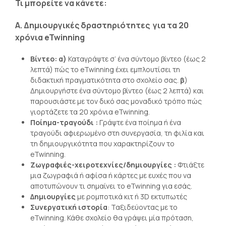
Τι μπορείτε να κάνετε:
Α.
Δημιουργικές δραστηριότητες για τα 20
χρόνια eTwinning
Βίντεο: α)
Καταγράψτε σ’ ένα σύντομο βίντεο (έως 2
λεπτά) πώς το eTwinning έχει εμπλουτίσει τη
διδακτική πραγματικότητα στο σχολείο σας.
β
)
Δημιουργήστε ένα σύντομο βίντεο (έως 2 λεπτά) και
παρουσιάστε με τον δικό σας μοναδικό τρόπο πώς
γιορτάζετε τα 20 χρόνια eTwinning.
Ποίημα-τραγούδι :
Γράψτε ένα ποίημα ή ένα
τραγούδι αφιερωμένο στη συνεργασία, τη φιλία και
τη δημιουργικότητα που χαρακτηρίζουν το
eTwinning.
Ζωγραφιές-χειροτεχνίες/δημιουργίες :
Φτιάξτε
μια ζωγραφιά ή αφίσα ή κάρτες με ευχές που να
αποτυπώνουν τι σημαίνει το eTwinning για εσάς.
Δημιουργίες
με ρομποτικά κιτ ή 3D εκτυπωτές
Συνεργατική ιστορία
: Ταξιδεύοντας με το
eTwinning. Κάθε σχολείο θα γράψει μία πρόταση,